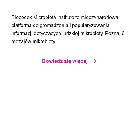
Biocodex Microbiota Institute to międzynarodowa
platforma do gromadzenia i popularyzowania
informacji dotyczących ludzkiej mikrobioty. Poznaj 6
rodzajów mikrobioty.
Dowiedz się więcej
SACCHAROMYCES BOULARDI CNCM I-745
Poznaj probiotyczny szczep drożdży